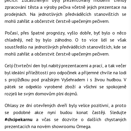
pecích. Zúčastněným byly prezentovány moderní trendy
zpracování těsta a výroby pečiva včetně jejich prezentace na
prodejnách. Na jednotlivých předváděcích stanovištích se
mohli zahřát a občerstvit čerstvě upečeným pečivem.
Počasí, přes špatné prognózy, vyšlo dobře, byť bylo o něco
chladněji, než by bylo záhodno. O to více lidí se však
soustředilo na jednotlivých předváděcích stanovištích, kde se
mohli zahřát a občerstvit čerstvě upečeným pečivem.
Celý čtvrteční den byl nabitý prezentacemi a prací, a tak večer
byl ideální příležitostí pro odpočinek a příjemné chvíle na lodi
s projížďkou pod pražským Vyšehradem i s živou hudbou. V
pátek se odpeklo vyrobené zboží a všichni se spokojeně
rozjeli ke svým domovům plni dojmů.
Ohlasy ze dní otevřených dveří byly velice pozitivní, a proto
se podobné akce nyní budou konat častěji. Sledujte
#chcipekarnu
a včas se dozvíte o dalších chystaných
prezentacích na novém showroomu Omega.