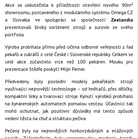
Akce se uskutečnila k příležitosti otevření nového 90m²
showroomu, postaveného z modulárního systému. Omega CZ
a Slovakia ve spolupráci se společností
Zeelandia
prezentovali široký sortiment strojů a surovin ze svého
portfolia.
Výroba probíhala přímo před očima odborné veřejnosti z řad
pekařů a cukrářů z celé České i Slovenské republiky. Celkem se
celé akce zúčastnilo více než 100 pekáren. Mouku pro
prezentace štědře poskytl Mlýn Perner.
Předvedeny byly poslední modely pekařských strojů
využívající nejnovější technologie – od hnětačů, přes děličky,
kompaktní linky a tvarovací stroje. Kynutí výrobků probíhalo
na kynárenských automatech pomalou cestou. Účastníci tak
mohli ochutnat, jak pozitivní důsledky má tento způsob
vedení těsta na chuť a strukturu pečiva.
Pečeny byly na nejnovějších horkovzdušných a etážových