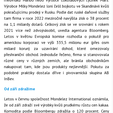
medvídků Haribo nebo výrobce čokoládových tyčinek Mars.
Výrobce Milky Mondelez loni čelil bojkotu ve Skandinávii kvůli
pokračujícímu prodeji v Rusku. Podle dat ruské daňové služby
tam firma v roce 2022 meziročně navýšila zisk o 38 procent
na 1,1 miliardy dolarů. Celkový zisk se ve srovnání s rokem
2021 více než zdvojnásobil, uvedla agentura Bloomberg.
Letos v květnu Evropská komise rozhodla o pokutě pro
americkou korporaci ve výši 335,5 milionu eur (přes osm
miliard korun) za uzavírání dohod, které omezovaly
přeshraniční obchod. Jednoduše řečeno, firma si stanovovala
různé ceny v různých zemích, ale bránila obchodníkům
nakupovat tam, kde jsou produkty nejlevnější. Pokutu za
podobné praktiky dostala dříve i pivovarnická skupina AB
InBev.
Od září zdražíme
Letos v červnu společnost Mondelez International oznámila,
že od září zdraží své výrobky kvůli prudkému růstu cen kakaa.
Komodita podle Bloombergu zdražila o 120 procent. Ceny