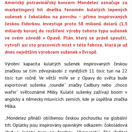
Americký potravinářský koncern Mondelez označuje za
marketingový hit dneška fenomén kulatých lepených
sušenek s čokoládou na povrchu – přímo inspirovaných
českou Fidorkou. Investuje proto 58 milionů dolarů (1,3
miliardy korun) do rozšíření výroby tohoto typu sušenek
ve svém závodě v Opavě. Plán, který se právě spouští,
vytvoří asi sto pracovních míst v této fabrice, která je už
dnes největším výrobcem sušenek v Evropě.
Výrobní kapacita kulatých sušenek inspirovaných českou
značkou se tím zdvojnásobí z nynějších 11 tisíc tun na 22
tisíc tun ročně. Ve větší míře se z Opavy do světa bude
exportovat sušenka „roundie“ značky Cadbury nebo „choco
wafer“ světoznámé Milky. Kulaté sušenky zažívají boom v
anglicky a německy mluvících zemích, kde je úspěšná značka
Milka.
„Mondelez přináší oblíbenou českou pochoutku na globální
trh. Oplatky jsou inspirovány opavským odkazem: čokoládová