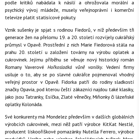
podle kritiků nabádala k násilí a ohrožovala morální a
psychický vývoj mládeže, musely veřejnoprávní i komerční
televize platit statisícové pokuty.
Vznik sušenky je spjat s rodinou Fiedorů, v níž především tři
generace žen na přelomu 19. a 20. století rozvíjely cukrářský
průmysl v Opavě. Prostřední z nich Marie Fiedorová stála na
prahu 20. století u založení továrny na výrobu oplatek a
cukrovinek. Jejímu příběhu se věnuje nový historický román
Romany Vaverové
Hořkosladká vůně vanilky.
Vedení firmy
usiluje o to, aby se po slavné cukrářce pojmenoval vhodný
veřejný prostor v Opavě. Fidorka patří do rodiny sladkostí
značky Opavia, pod kterou čeští zákazníci najdou také klasiky,
jako jsou Tatranky, Esíčka, Zlaté věnečky, Miňonky či lázeňské
oplatky Kolonáda.
Své konkurenty má Mondelez především v dalších globálních
výrobcích cukrovinek, mezi něž patří výrobce KitKat Nestlé,
producent lískooříškové pomazánky Nutella Ferrero, výrobce