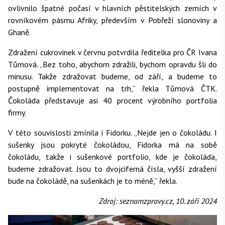
ovlivnilo špatné počasí v hlavních pěstitelských zemích v
rovníkovém pásmu Afriky, především v Pobřeží slonoviny a
Ghaně.
Zdražení cukrovinek v červnu potvrdila ředitelka pro ČR Ivana
Tůmová. „Bez toho, abychom zdražili, bychom opravdu šli do
minusu. Takže zdražovat budeme, od září, a budeme to
postupně implementovat na trh,“ řekla Tůmová ČTK.
Čokoláda představuje asi 40 procent výrobního portfolia
firmy.
V této souvislosti zmínila i Fidorku. „Nejde jen o čokoládu. I
sušenky jsou pokryté čokoládou, Fidorka má na sobě
čokoládu, takže i sušenkové portfolio, kde je čokoláda,
budeme zdražovat. Jsou to dvojciferná čísla, vyšší zdražení
bude na čokoládě, na sušenkách je to méně,“ řekla.
Zdroj: seznamzpravy.cz, 10. září 2024