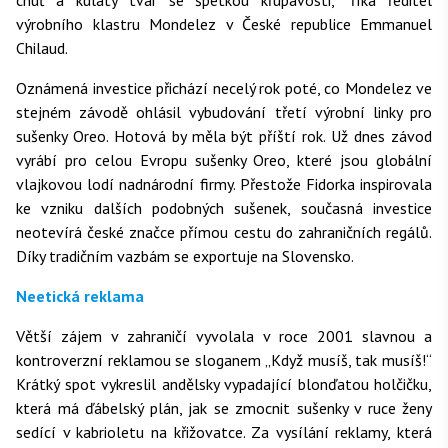
chuť a kulatý tvar se špetkou křupavosti,“ říká ředitel
výrobního klastru Mondelez v České republice Emmanuel
Chilaud.
Oznámená investice přichází necelý rok poté, co Mondelez ve
stejném závodě ohlásil vybudování třetí výrobní linky pro
sušenky Oreo. Hotová by měla být příští rok. Už dnes závod
vyrábí pro celou Evropu sušenky Oreo, které jsou globální
vlajkovou lodí nadnárodní firmy. Přestože Fidorka inspirovala
ke vzniku dalších podobných sušenek, současná investice
neotevírá české značce přímou cestu do zahraničních regálů.
Díky tradičním vazbám se exportuje na Slovensko.
Neetická reklama
Větší zájem v zahraničí vyvolala v roce 2001 slavnou a
kontroverzní reklamou se sloganem „Když musíš, tak musíš!“
Krátký spot vykreslil andělsky vypadající blonďatou holčičku,
která má ďábelský plán, jak se zmocnit sušenky v ruce ženy
sedící v kabrioletu na křižovatce. Za vysílání reklamy, která