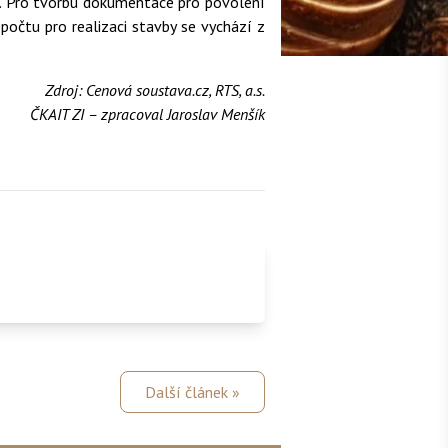
 %. Pro tvorbu dokumentace pro povolení
očtu pro realizaci stavby se vychází z
Zdroj: Cenová soustava.cz, RTS, a.s.
ČKAIT ZI – zpracoval Jaroslav Menšík
Další článek »