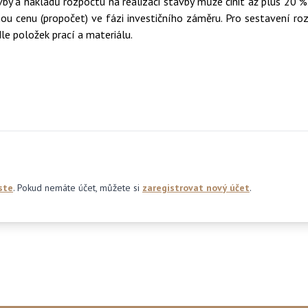
vby a nákladů rozpočtu na realizaci stavby může činit až plus 20
u cenu (propočet) ve fázi investičního záměru. Pro sestavení rozp
e položek prací a materiálu.
ste
. Pokud nemáte účet, můžete si
zaregistrovat nový účet
.