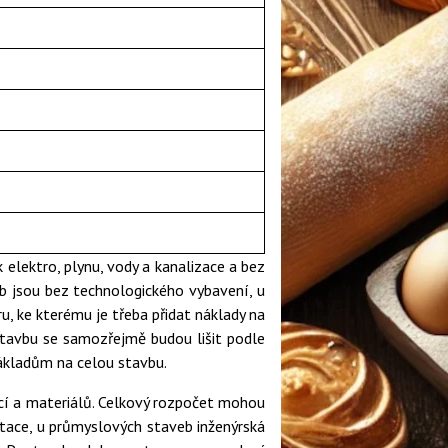
 elektro, plynu, vody a kanalizace a bez
b jsou bez technologického vybavení, u
u, ke kterému je třeba přidat náklady na
stavbu se samozřejmě budou lišit podle
nákladům na celou stavbu.
cí a materiálů. Celkový rozpočet mohou
ntace, u průmyslových staveb inženýrská