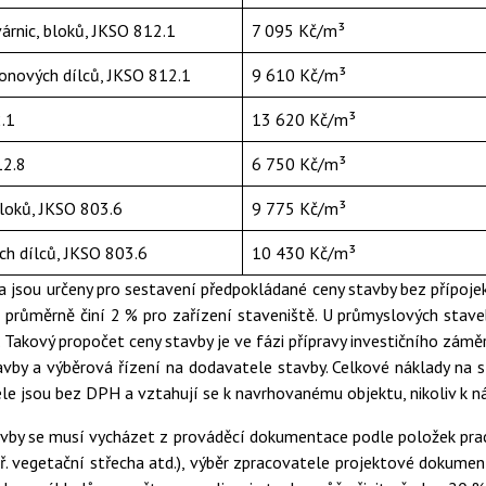
várnic, bloků, JKSO 812.1
7 095 Kč/m³
onových dílců, JKSO 812.1
9 610 Kč/m³
.1
13 620 Kč/m³
12.8
6 750 Kč/m³
bloků, JKSO 803.6
9 775 Kč/m³
h dílců, JKSO 803.6
10 430 Kč/m³
 jsou určeny pro sestavení předpokládané ceny stavby bez přípojek
é průměrně činí 2 % pro zařízení staveniště. U průmyslových stave
Takový propočet ceny stavby je ve fázi přípravy investičního záměr
vby a výběrová řízení na dodavatele stavby. Celkové náklady na 
ele jsou bez DPH a vztahují se k navrhovanému objektu, nikoliv k 
stavby se musí vycházet z prováděcí dokumentace podle položek pra
ř. vegetační střecha atd.), výběr zpracovatele projektové dokume