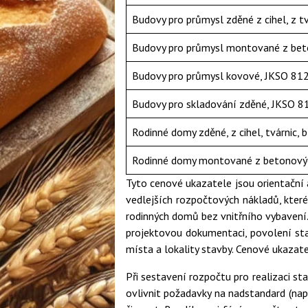
Budovy pro průmysl zděné z cihel, z t
Budovy pro průmysl montované z bet
Budovy pro průmysl kovové, JKSO 812
Budovy pro skladování zděné, JKSO 8
Rodinné domy zděné, z cihel, tvárnic, 
Rodinné domy montované z betonovýc
Tyto cenové ukazatele jsou orientační a
vedlejších rozpočtových nákladů, kter
rodinných domů bez vnitřního vybavení. 
projektovou dokumentaci, povolení sta
místa a lokality stavby. Cenové ukazat
Při sestavení rozpočtu pro realizaci 
ovlivnit požadavky na nadstandard (nap