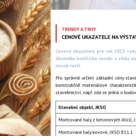
TRENDY A TRHY
CENOVÉ UKAZATELE NA VÝSTA
Cenové ukazatele pro rok 2025 vyka
důsledku končícího covidu a války na
mírně rostl.
Pro správné určení základní ceny stav
konstrukčně materiálové charakteristi
stavebnictví, např. zda se jedná o budo
Stavební objekt, JKSO
Montované haly z betonových dílců, 
Montované haly kovové, JKSO 811.1