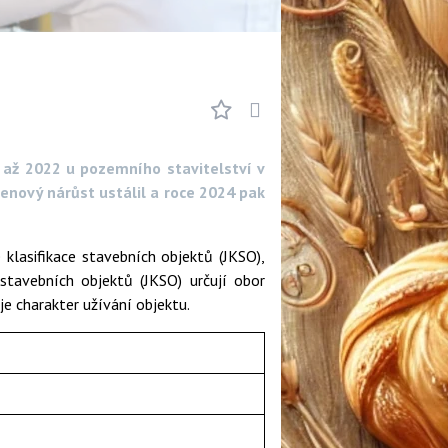
 až 2022 u pozemního stavitelství v
cenový nárůst ustálil a roce 2024 pak
klasifikace stavebních objektů (JKSO),
 stavebních objektů (JKSO) určují obor
je charakter užívání objektu.