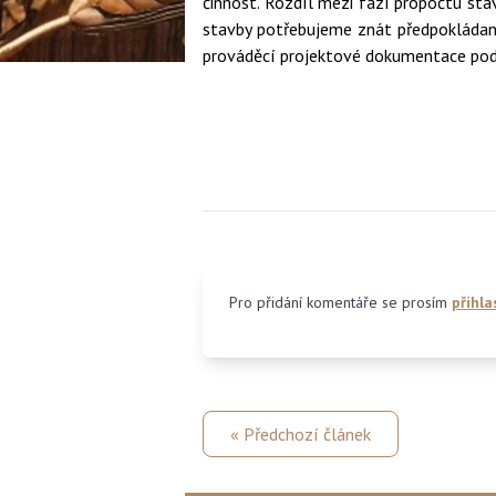
činnost. Rozdíl mezi fází propočtu sta
stavby potřebujeme znát předpokládano
prováděcí projektové dokumentace podl
Pro přidání komentáře se prosím
přihla
« Předchozí článek