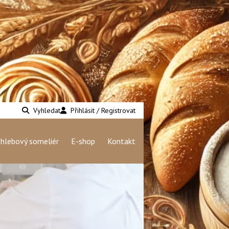
Vyhledat
Přihlásit / Registrovat
hlebový someliér
E-shop
Kontakt