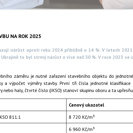
VBU NA ROK 2025
zují nárůst oproti roku 2024 přibližně o 14 %. V letech 2021
 Ukrajině to byl strmý nárůst o více než 30 %. V roce 2023 se 
ebního záměru je nutné zařazení stavebního objektu do jednotné 
ky a výpočet výměry stavby. První tři čísla jednotné klasifikace
vy nebo haly, čtvrté číslo (JKSO) stanoví skupinu oboru a ta upřesňu
Cenový ukazatel
JKSO 811.1
8 720 Kč/m³
6 960 Kč/m³