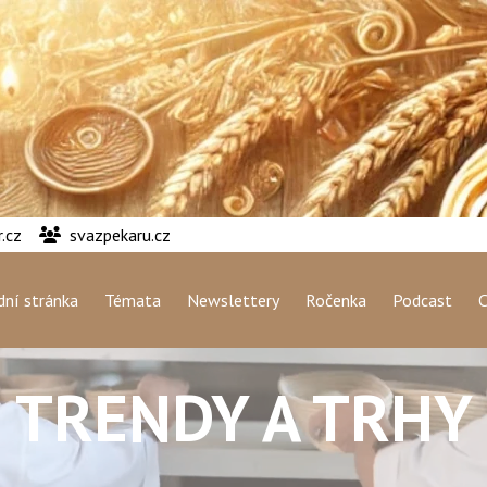
.cz
svazpekaru.cz
ní stránka
Témata
Newslettery
Ročenka
Podcast
C
TRENDY A TRHY