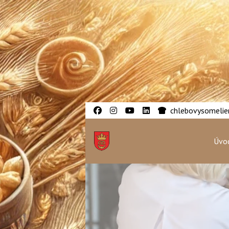
chlebovysomelier
Úvod