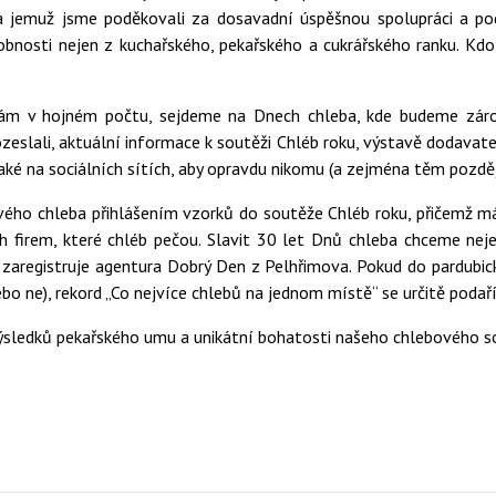
a jemuž jsme poděkovali za dosavadní úspěšnou spolupráci a p
sobnosti nejen z kuchařského, pekařského a cukrářského ranku. Kd
fám v hojném počtu, sejdeme na Dnech chleba, kde budeme zárov
eslali, aktuální informace k soutěži Chléb roku, výstavě dodavat
é na sociálních sítích, aby opravdu nikomu (a zejména těm později
svého chleba přihlášením vzorků do soutěže Chléb roku, přičemž m
h firem, které chléb pečou. Slavit 30 let Dnů chleba chceme nej
zaregistruje agentura Dobrý Den z Pelhřimova. Pokud do pardubi
ebo ne), rekord „Co nejvíce chlebů na jednom místě“ se určitě podaří
výsledků pekařského umu a unikátní bohatosti našeho chlebového s