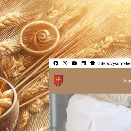
chlebovysomelier
Úvod