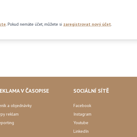
ste
. Pokud nemáte účet, můžete si
zaregistrovat nový účet
.
EKLAMA V ČASOPISE
SOCIÁLNÍ SÍTĚ
eník a objednávky
Facebook
ypy reklam
Instagram
eporting
Youtube
LinkedIn