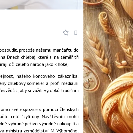
o posoudit, protože našemu mančaftu do
a Dnech chleba), které si na téměř tři
ají oči celého národa jako k hokeji.
ejnost, našeho koncového zákazníka,
ný chlebový someliér a profi mediální
vědčit, aby si vážili výrobků tradiční i
 rámci své expozice s pomocí členských
ilo celé čtyři dny. Návštěvníci mohli
dně vybrané pečivo výhodně nakoupili a
ěva ministra zemědělství M. Výborného,