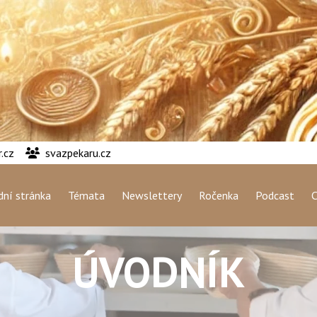
.cz
svazpekaru.cz
ní stránka
Témata
Newslettery
Ročenka
Podcast
C
ÚVODNÍK