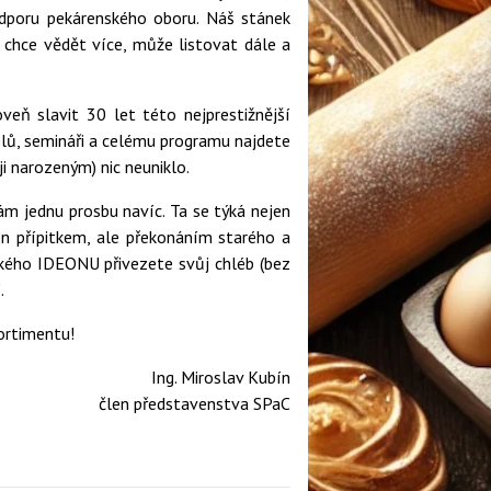
odporu pekárenského oboru. Náš stánek
o chce vědět více, může listovat dále a
eň slavit 30 let této nejprestižnější
elů, semináři a celému programu najdete
 narozeným) nic neuniklo.
ám jednu prosbu navíc. Ta se týká nejen
en přípitkem, ale překonáním starého a
ckého IDEONU přivezete svůj chléb (bez
.
ortimentu!
Ing. Miroslav Kubín
člen představenstva SPaC