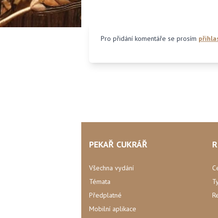
Pro přidání komentáře se prosím
přihla
PEKAŘ CUKRÁŘ
R
Všechna vydání
C
Témata
T
Předplatné
R
Mobilní aplikace