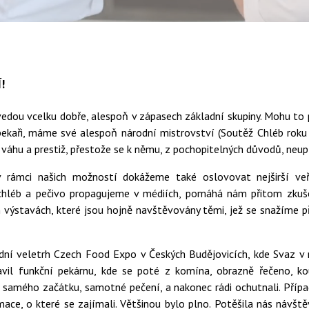
!
a vedou vcelku dobře, alespoň v zápasech základní skupiny. Mohu t
pekaři, máme své alespoň národní mistrovství (Soutěž Chléb roku n
váhu a prestiž, přestože se k němu, z pochopitelných důvodů, neupír
v rámci našich možností dokážeme také oslovovat nejširší veř
ý chléb a pečivo propagujeme v médiích, pomáhá nám přitom zkuše
výstavách, které jsou hojně navštěvovány těmi, jež se snažíme přes
odní veletrh Czech Food Expo v Českých Budějovicích, kde Svaz v
vil funkční pekárnu, kde se poté z komína, obrazně řečeno, kouř
samého začátku, samotné pečení, a nakonec rádi ochutnali. Přípa
mace, o které se zajímali. Většinou bylo plno. Potěšila nás návšt