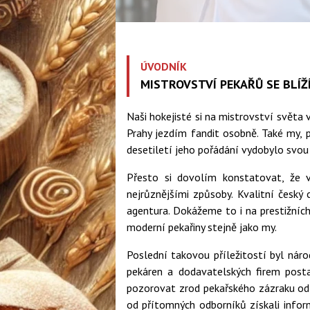
ÚVODNÍK
MISTROVSTVÍ PEKAŘŮ SE BLÍŽÍ
Naši hokejisté si na mistrovství svět
Prahy jezdím fandit osobně. Také my, 
desetiletí jeho pořádání vydobylo svou 
Přesto si dovolím konstatovat, že 
nejrůznějšími způsoby. Kvalitní česk
agentura. Dokážeme to i na prestižních 
moderní pekařiny stejně jako my.
Poslední takovou příležitostí byl nár
pekáren a dodavatelských firem posta
pozorovat zrod pekařského zázraku od 
od přítomných odborníků získali infor