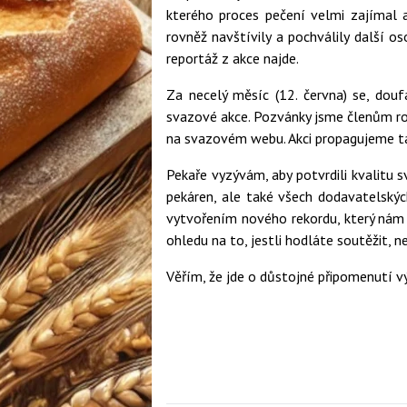
kterého proces pečení velmi zajímal 
rovněž navštívily a pochválily další o
reportáž z akce najde.
Za necelý měsíc (12. června) se, dou
svazové akce. Pozvánky jsme členům roz
na svazovém webu. Akci propagujeme tak
Pekaře vyzývám, aby potvrdili kvalitu 
pekáren, ale také všech dodavatelskýc
vytvořením nového rekordu, který nám 
ohledu na to, jestli hodláte soutěžit, n
Věřím, že jde o důstojné připomenutí 