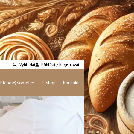
Vyhledat
Přihlásit / Registrovat
hlebový someliér
E-shop
Kontakt