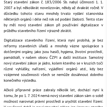
Starý stavební zákon č. 183/2006 Sb. nabyl účinnosti 1. 1.
2007 a byl několikrát novelizován, někdy až dvakrát ročně. V
důsledku tohoto stavu mnohdy trvalo vydání stanoviska
některých orgánů i déle než rok od podání žádosti. Tento stav
by měl nový stavební zákon při používání digitalizace v
průběhu stavebního řízení výrazně zkrátit.
Digitalizace stavebního řízení, která nyní probíhá, je bez
reformy stavebních úřadů a mnohdy vázne spolupráce s
dotčenými orgány, jako jsou hasiči, hygiena, životní prostředí,
památkáři, v našem oboru ČZPI a další instituce. Samotný
nový stavební zákon je jádro, kolem kterého se v kruzích točí
různé vyhlášky, nařízení, vyjádření orgánů atd., kdy bez
vzájemné součinnosti všech se nemůže dosáhnout dobrého
konečného výsledku.
Ačkoli přípravné práce zabraly několik let, dochází nyní k
tomu, že po 1. 7. 2024 nemá nový stavební zákon sám o sobě
možnost narovnat právní prostředí a urychlit stavební řízení.