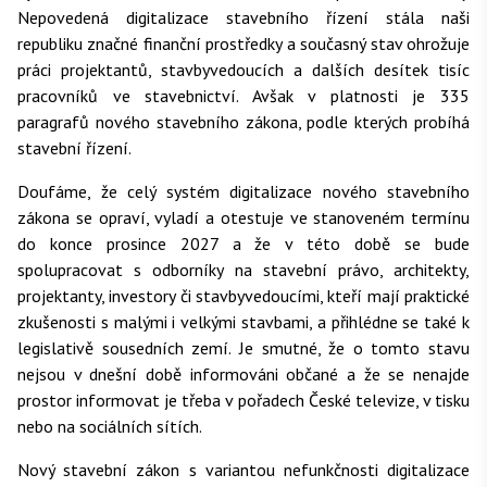
Nepovedená digitalizace stavebního řízení stála naši
republiku značné finanční prostředky a současný stav ohrožuje
práci projektantů, stavbyvedoucích a dalších desítek tisíc
pracovníků ve stavebnictví. Avšak v platnosti je 335
paragrafů nového stavebního zákona, podle kterých probíhá
stavební řízení.
Doufáme, že celý systém digitalizace nového stavebního
zákona se opraví, vyladí a otestuje ve stanoveném termínu
do konce prosince 2027 a že v této době se bude
spolupracovat s odborníky na stavební právo, architekty,
projektanty, investory či stavbyvedoucími, kteří mají praktické
zkušenosti s malými i velkými stavbami, a přihlédne se také k
legislativě sousedních zemí. Je smutné, že o tomto stavu
nejsou v dnešní době informováni občané a že se nenajde
prostor informovat je třeba v pořadech České televize, v tisku
nebo na sociálních sítích.
Nový stavební zákon s variantou nefunkčnosti digitalizace