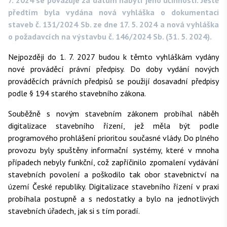
7. 2024 se považuje za datum nabytí jeho účinnosti. Ještě
předtím byla vydána nová vyhláška o dokumentaci
staveb č. 131/2024 Sb. ze dne 17. 5. 2024 a nová vyhláška
o požadavcích na výstavbu č. 146/2024 Sb. (31. 5. 2024).
Nejpozději do 1. 7. 2027 budou k těmto vyhláškám vydány
nové prováděcí právní předpisy. Do doby vydání nových
prováděcích právních předpisů se použijí dosavadní předpisy
podle § 194 starého stavebního zákona.
Souběžně s novým stavebním zákonem probíhal náběh
digitalizace stavebního řízení, jež měla být podle
programového prohlášení prioritou současné vlády. Do plného
provozu byly spuštěny informační systémy, které v mnoha
případech nebyly funkční, což zapříčinilo zpomalení vydávání
stavebních povolení a poškodilo tak obor stavebnictví na
území České republiky. Digitalizace stavebního řízení v praxi
probíhala postupně a s nedostatky a bylo na jednotlivých
stavebních úřadech, jak si s tím poradí.