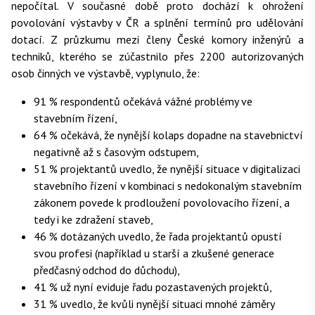
nepočítal. V současné době proto dochází k ohrožení
povolování výstavby v ČR a splnění termínů pro udělování
dotací. Z průzkumu mezi členy České komory inženýrů a
techniků, kterého se zúčastnilo přes 2200 autorizovaných
osob činných ve výstavbě, vyplynulo, že:
91 % respondentů očekává vážné problémy ve
stavebním řízení,
64 % očekává, že nynější kolaps dopadne na stavebnictví
negativně až s časovým odstupem,
51 % projektantů uvedlo, že nynější situace v digitalizaci
stavebního řízení v kombinaci s nedokonalým stavebním
zákonem povede k prodloužení povolovacího řízení, a
tedy i ke zdražení staveb,
46 % dotázaných uvedlo, že řada projektantů opustí
svou profesi (například u starší a zkušené generace
předčasný odchod do důchodu),
41 % už nyní eviduje řadu pozastavených projektů,
31 % uvedlo, že kvůli nynější situaci mnohé záměry