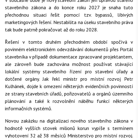
V současné době je nový stavební zákon jen úpravou starého
stavebního zákona a do konce roku 2027 je snaha tuto
přechodnou situaci řešit pomocí tzv. bypassů, líbivých
marketingových řešení. Nestabilita na úseku stavebního práva
tak bude patrně pokračovat až do roku 2028.
Řešení v tomto druhém přechodném období spočívá v
povinném elektronickém odevzdávání dokumentů přes Portál
stavebníka v případě dokumentace zpracované projektantem,
ale zároveň bude zachována možnost používat stávající
lokální systémy stavebního řízení pro stavební úřady a
dotčené orgány. Jak řekl ministr pro místní rozvoj Petr
Kulhánek, dojde k omezení některých evidenčních povinností
ze strany stavebních úřadů, pořizovatelů a orgánů územního
plánování a také k rozvolnění náběhu funkcí některých
informačních systémů.
Novou zakázku na digitalizaci nového stavebního zákona v
hodnotě vyšších stovek milionů korun vypíše s termínem
vyhotovení 32 až 38 měsíců Ministerstvo pro místní rozvoj.