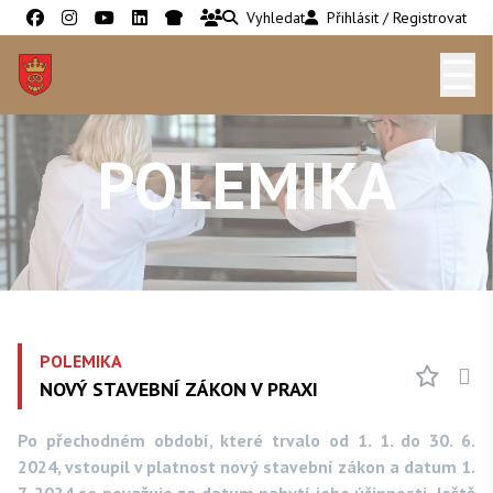
Vyhledat
Přihlásit / Registrovat
☰
POLEMIKA
POLEMIKA
NOVÝ STAVEBNÍ ZÁKON V PRAXI
Po přechodném období, které trvalo od 1. 1. do 30. 6.
2024, vstoupil v platnost nový stavební zákon a datum 1.