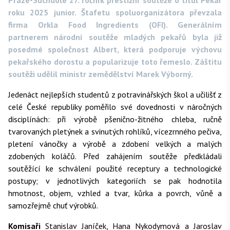
Praze-Suchdole 27. ročník prestižní soutěže o titul Pekař
roku 2025 junior. Štafetu spoluorganizátora převzala
firma Orkla Food Ingredients (OFI). Generálním
partnerem národní soutěže mladých pekařů byla již
posedmé společnost Albert, která podporuje výchovu
pekařského dorostu a popularizuje toto řemeslo. Záštitu
soutěži udělil ministr zemědělství Marek Výborný.
Jedenáct nejlepších studentů z potravinářských škol a učilišť z
celé České republiky poměřilo své dovednosti v náročných
disciplínách: při výrobě pšenično-žitného chleba, ručně
tvarovaných pletýnek a svinutých rohlíků, vícezrnného pečiva,
pletení vánočky a výrobě a zdobení velkých a malých
zdobených koláčů. Před zahájením soutěže předkládali
soutěžící ke schválení použité receptury a technologické
postupy; v jednotlivých kategoriích se pak hodnotila
hmotnost, objem, vzhled a tvar, kůrka a povrch, vůně a
samozřejmě chuť výrobků.
Komisaři
Stanislav Janíček, Hana Nykodymová a Jaroslav