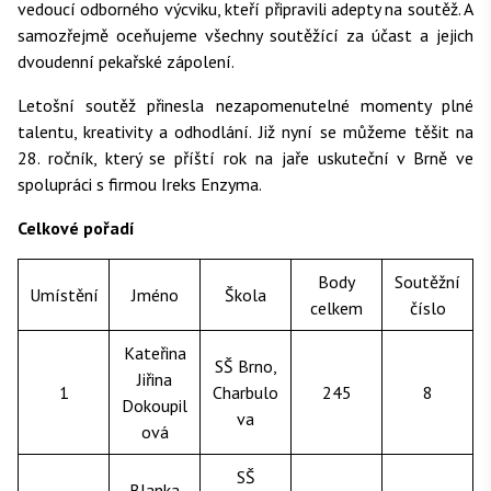
vedoucí odborného výcviku, kteří připravili adepty na soutěž. A
samozřejmě oceňujeme všechny soutěžící za účast a jejich
dvoudenní pekařské zápolení.
Letošní soutěž přinesla nezapomenutelné momenty plné
talentu, kreativity a odhodlání. Již nyní se můžeme těšit na
28. ročník, který se příští rok na jaře uskuteční v Brně ve
spolupráci s firmou Ireks Enzyma.
Celkové pořadí
Body
Soutěžní
Umístění
Jméno
Škola
celkem
číslo
Kateřina
SŠ Brno,
Jiřina
1
Charbulo
245
8
Dokoupil
va
ová
SŠ
Blanka