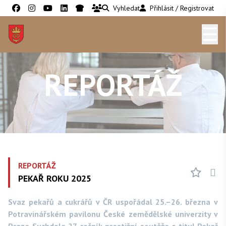
Vyhledat
Přihlásit / Registrovat
☰
REPORTÁŽ
REPORTÁŽ
PEKAŘ ROKU 2025
Svaz pekařů a cukrářů v ČR uspořádal 25.–26. března v
Potravinářském pavilonu České zemědělské univerzity v