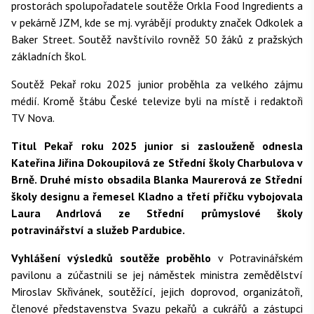
prostorách spolupořadatele soutěže Orkla Food Ingredients a
v pekárně JZM, kde se mj. vyrábějí produkty značek Odkolek a
Baker Street. Soutěž navštívilo rovněž 50 žáků z pražských
základních škol.
Soutěž Pekař roku 2025 junior proběhla za velkého zájmu
médií. Kromě štábu České televize byli na místě i redaktoři
TV Nova.
Titul Pekař roku 2025 junior si zaslouženě odnesla
Kateřina Jiřina Dokoupilová ze Střední školy Charbulova v
Brně. Druhé místo obsadila Blanka Maurerová ze Střední
školy designu a řemesel Kladno a třetí příčku vybojovala
Laura Andrlová ze Střední průmyslové školy
potravinářství a služeb Pardubice.
Vyhlášení výsledků soutěže proběhlo
v Potravinářském
pavilonu a zúčastnili se jej náměstek ministra zemědělství
Miroslav Skřivánek, soutěžící, jejich doprovod, organizátoři,
členové představenstva Svazu pekařů a cukrářů a zástupci