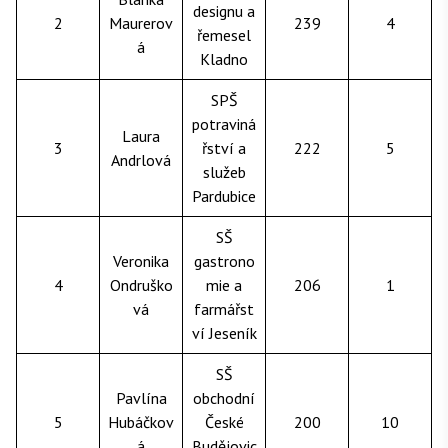
designu a
2
Maurerov
239
4
řemesel
á
Kladno
SPŠ
potraviná
Laura
3
řství a
222
5
Andrlová
služeb
Pardubice
SŠ
Veronika
gastrono
4
Ondruško
mie a
206
1
vá
farmářst
ví Jeseník
SŠ
Pavlína
obchodní
5
Hubáčkov
České
200
10
á
Budějovic