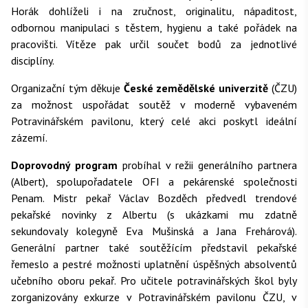
Horák dohlíželi i na zručnost, originalitu, nápaditost,
odbornou manipulaci s těstem, hygienu a také pořádek na
pracovišti. Vítěze pak určil součet bodů za jednotlivé
disciplíny.
Organizační tým děkuje
České zemědělské univerzitě
(ČZU)
za možnost uspořádat soutěž v moderně vybaveném
Potravinářském pavilonu, který celé akci poskytl ideální
zázemí.
Doprovodný program
probíhal v režii generálního partnera
(Albert), spolupořadatele OFI a pekárenské společnosti
Penam. Mistr pekař Václav Bozděch předvedl trendové
pekařské novinky z Albertu (s ukázkami mu zdatně
sekundovaly kolegyně Eva Mušinská a Jana Frehárová).
Generální partner také soutěžícím představil pekařské
řemeslo a pestré možnosti uplatnění úspěšných absolventů
učebního oboru pekař. Pro učitele potravinářských škol byly
zorganizovány exkurze v Potravinářském pavilonu ČZU, v