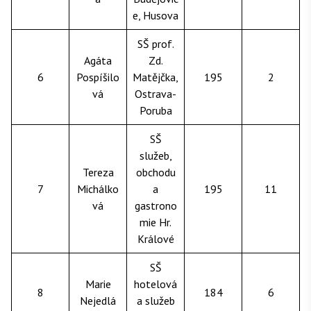
e, Husova
SŠ prof.
Agáta
Zd.
6
Pospíšilo
Matějčka,
195
2
vá
Ostrava-
Poruba
SŠ
služeb,
Tereza
obchodu
7
Michálko
a
195
11
vá
gastrono
mie Hr.
Králové
SŠ
Marie
hotelová
8
184
6
Nejedlá
a služeb