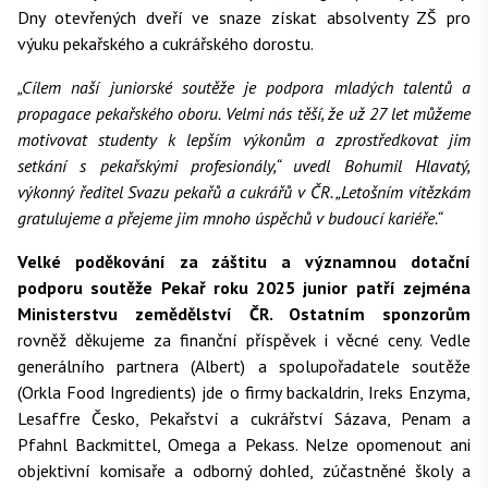
Dny otevřených dveří ve snaze získat absolventy ZŠ pro
výuku pekařského a cukrářského dorostu.
„Cílem naší juniorské soutěže je podpora mladých talentů a
propagace pekařského oboru. Velmi nás těší, že už 27 let můžeme
motivovat studenty k lepším výkonům a zprostředkovat jim
setkání s pekařskými profesionály,“ uvedl Bohumil Hlavatý,
výkonný ředitel Svazu pekařů a cukrářů v ČR. „Letošním vítězkám
gratulujeme a přejeme jim mnoho úspěchů v budoucí kariéře.“
Velké poděkování za záštitu a významnou dotační
podporu soutěže Pekař roku 2025 junior patří zejména
Ministerstvu zemědělství ČR. Ostatním sponzorům
rovněž děkujeme za finanční příspěvek i věcné ceny. Vedle
generálního partnera (Albert) a spolupořadatele soutěže
(Orkla Food Ingredients) jde o firmy backaldrin, Ireks Enzyma,
Lesaffre Česko, Pekařství a cukrářství Sázava, Penam a
Pfahnl Backmittel, Omega a Pekass. Nelze opomenout ani
objektivní komisaře a odborný dohled, zúčastněné školy a