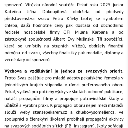
sponzorů. Vítězka národní soutěže Pekař roku 2025 junior
Kateřina Jiřina Dokoupilová obdržela od předsedy
představenstva svazu Petra Křivky trofej se symbolem
chleba, další hodnotné ceny pak dostala od obchodního
ředitele hostitelské firmy OFI Milana Karbana a od
zástupkyně společnosti Albert Evy Mušinské. Tři soutěžící,
které se umístily na stupních vítězů, obdržely finanční
odměnu od svazu, všechny finalistky pak medaile, diplomy a
věcné dary od sponzorů.
Výchova a vzdělávání je jednou ze svazových priorit.
Proto Svaz zajišťuje pro mladé adepty pekařského řemesla v
jednotlivých krajích stipendia v rámci preferovaného oboru
Pekař, vydává pro potřeby výuky ve školách odborné publikace,
natáčí propagační filmy a propojuje potravinářské školy a
učiliště s výrobní praxí. K propagaci oboru nejen mezi mládeží
slouží weby stansepekarem.cz a chlebovysomelier.cz, ve
spolupráci s členskými školami probíhají propagační aktivity
na svazových sociálních sítích (FB, Instagram), školy pořádají