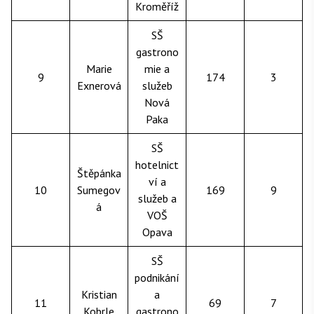
Kroměříž
SŠ
gastrono
Marie
mie a
9
174
3
Exnerová
služeb
Nová
Paka
SŠ
hotelnict
Štěpánka
ví a
10
Sumegov
169
9
služeb a
á
VOŠ
Opava
SŠ
podnikání
Kristian
a
11
69
7
Kobrle
gastrono