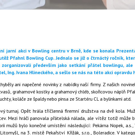
iční jarní akci v Bowling centru v Brně, kde se konala Prezen
soutěž Pfahnl Bowling Cup. Jednalo se již o čtrnáctý ročník, kt
zorganizovali především jako setkání přátel bowlingu, ale i
el, Ing. Ivana Hlineckého, a sešlo se nás na této akci opravdu 
běly ani napečené novinky z nabídky naší firmy. Z našich novin
 kvasů, grahamové kostky a grahamový chléb, skořicovou náplň Pfah
uchty, koláče ze špaldy nebo pinsa ze Startéru CL a bylinkami atd.
ý turnaj. Opět hrála tříčlenná firemní družstva na dvě kola. Mu
tev. Mezi hráči panovala přátelská nálada, ale vítěz totiž může b
rii mužů bylo konečné umístění následující: Pekárna Nopek, a.s., 
Litomyšl, na 3. místě Pekařství Křižák, s.r.o., Boleradice. V kategor