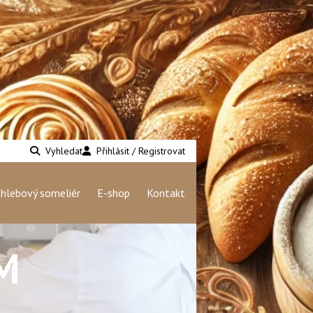
Vyhledat
Přihlásit / Registrovat
hlebový someliér
E-shop
Kontakt
M