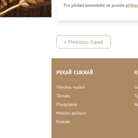
Pro přidání komentáře se prosím
přihla
« Předchozí článek
PEKAŘ CUKRÁŘ
R
Všechna vydání
C
Témata
T
Předplatné
R
Mobilní aplikace
Kontakt