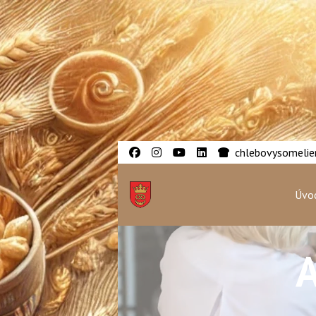
chlebovysomelier
Úvod