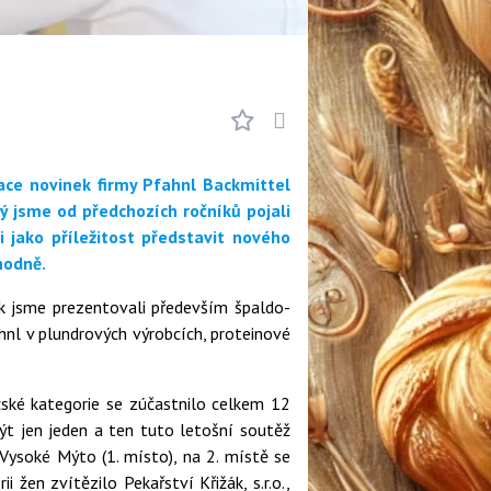
tace novinek firmy Pfahnl Backmittel
erý jsme od předchozích ročníků pojali
 jako příležitost představit nového
hodně.
ek jsme prezentovali především špaldo-
nl v plundrových výrobcích, proteinové
žské kategorie se zúčastnilo celkem 12
ýt jen jeden a ten tuto letošní soutěž
Vysoké Mýto (1. místo), na 2. místě se
ii žen zvítězilo Pekařství Křižák, s.r.o.,