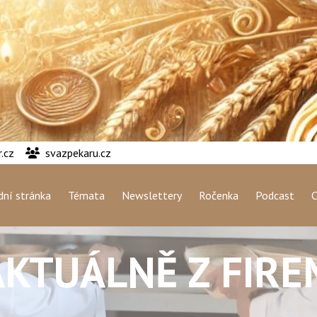
.cz
svazpekaru.cz
ní stránka
Témata
Newslettery
Ročenka
Podcast
C
AKTUÁLNĚ Z FIRE