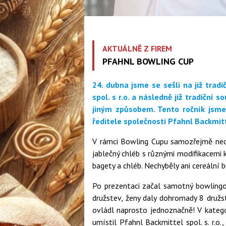
AKTUÁLNĚ Z FIREM
PFAHNL BOWLING CUP
24. dubna jsme se sešli na již trad
spol. s r.o. a následně již tradiční 
jiným způsobem. Tento ročník jsme 
ředitele společnosti Pfahnl Backmitt
V rámci Bowling Cupu samozřejmě nechy
jablečný chléb s různými modifikacemi
bagety a chléb. Nechyběly ani cereální b
Po prezentaci začal samotný bowlingov
družstev, ženy daly dohromady 8 družs
ovládl naprosto jednoznačně! V katego
umístil Pfahnl Backmittel spol. s. r.o., 