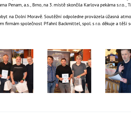
rna Penam, a.s., Brno, na 3. místě skončila Karlova pekárna s.r.o., T
 pobyt na Dolní Moravě. Soutěžní odpoledne provázela úžasná at
firmám společnost Pfahnl Backmittel, spol. s r.o. děkuje a těší se