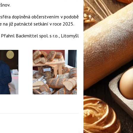
išnov.
mosféra doplněná občerstvením v podobě
 na již patnácté setkání v roce 2025.
Pfahnl Backmittel spol. s r.o., Litomyšl