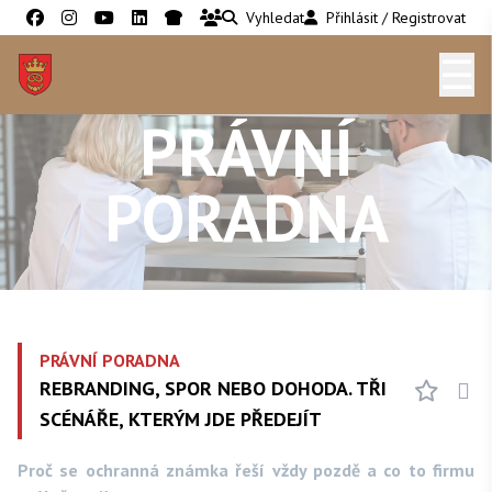
Vyhledat
Přihlásit / Registrovat
☰
PRÁVNÍ
PORADNA
PRÁVNÍ PORADNA
REBRANDING, SPOR NEBO DOHODA. TŘI
SCÉNÁŘE, KTERÝM JDE PŘEDEJÍT
Proč se ochranná známka řeší vždy pozdě a co to firmu