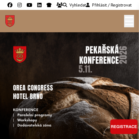
Vyhledat
Přihlásit / Registrovat
☰
PEKAŘ CUKRÁŘ
NEJNOVĚJŠÍ VYDÁNÍ
NEJNOVĚJŠÍ