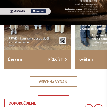
Červen
Květen
PŘEČÍST
VŠECHNA VYDÁNÍ
DOPORUČUJEME